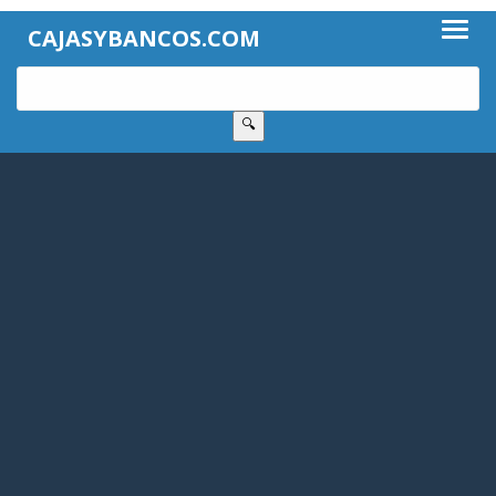
CAJASYBANCOS.COM
🔍