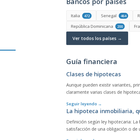
Bancos por países
Italia
Senegal
R
472
464
República Dominicana
Fr
200
Ver todos los países →
Guía financiera
Clases de hipotecas
Aunque pueden existir variantes, pri
claramente varias clases de hipoteca
Seguir leyendo →
La hipoteca inmobiliaria, q
Definición según ley hipotecaria: La
satisfacción de una obligación o de 