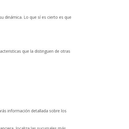
 dinámica. Lo que sí es cierto es que
cteristicas que la distinguen de otras
arás información detallada sobre los
anciera, localiza las sucursales más