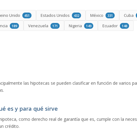
eino Unido
Estados Unidos
México
Cuba
451
432
331
ancia
Venezuela
Nigeria
Ecuador
189
171
149
148
ncipalmente las hipotecas se pueden clasificar en función de varios p
s.
ué es y para qué sirve
 hipoteca, como derecho real de garantía que es, cumple con la neces
un crédito.