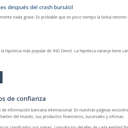
es después del crash bursátil
mente nada grave. Es probable que en poco tiempo la bolsa retome su
la hipoteca más popular de ING Direct. La hipoteca naranja tiene cara
os de confianza
o de información bancaria internacional. En nuestras páginas encontr
antes del mundo, sus productos financieros, sucursales y oficinas.
cos clasificados por países, consulta los detalles de cada entidad fin