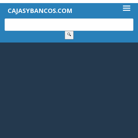
CAJASYBANCOS.COM
🔍