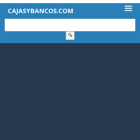
CAJASYBANCOS.COM
🔍