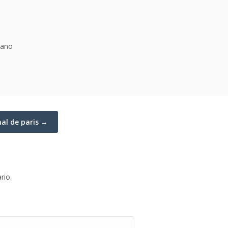
mano
nal de paris →
rio.