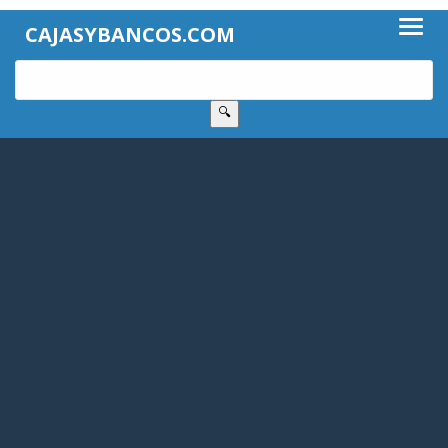
CAJASYBANCOS.COM
🔍