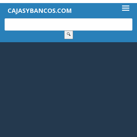
CAJASYBANCOS.COM
🔍