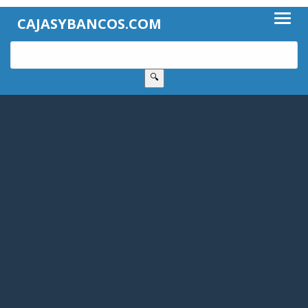
CAJASYBANCOS.COM
🔍