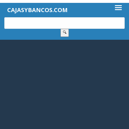
CAJASYBANCOS.COM
🔍