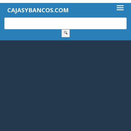
CAJASYBANCOS.COM
🔍