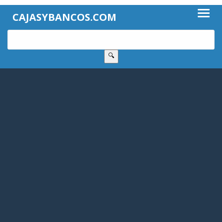
CAJASYBANCOS.COM
🔍