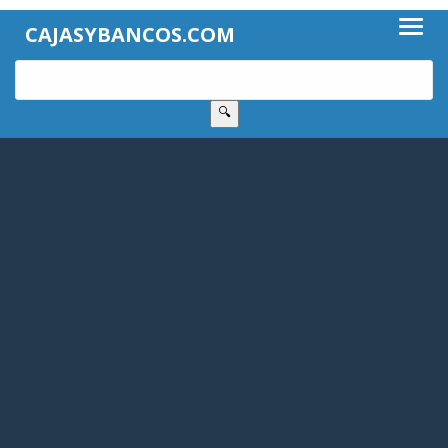
CAJASYBANCOS.COM
🔍