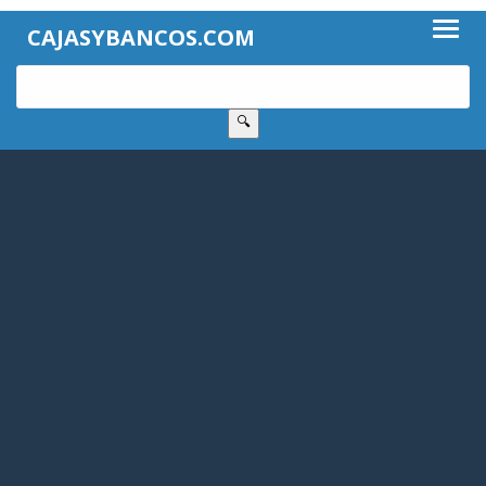
CAJASYBANCOS.COM
🔍