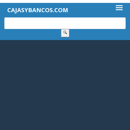
CAJASYBANCOS.COM
🔍