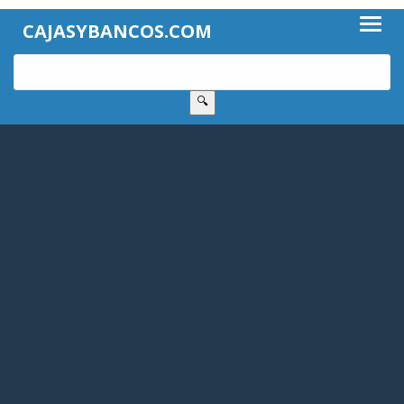
CAJASYBANCOS.COM
🔍