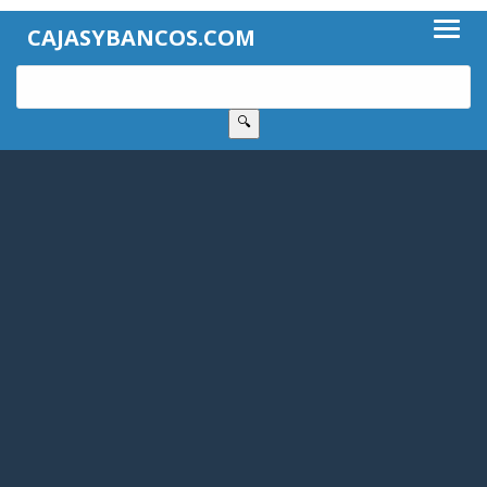
CAJASYBANCOS.COM
🔍