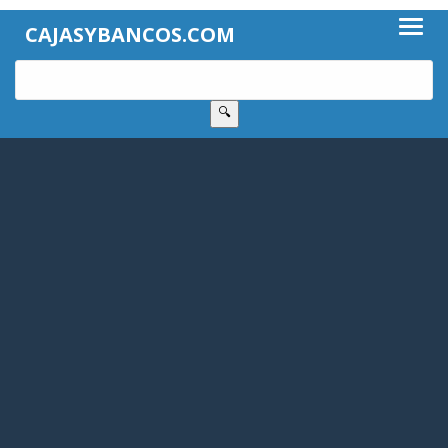
CAJASYBANCOS.COM
🔍