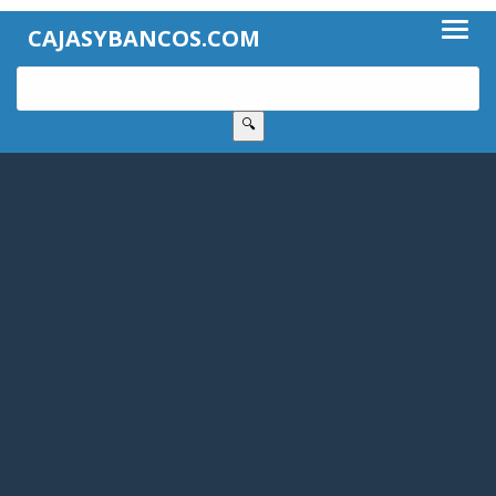
CAJASYBANCOS.COM
🔍