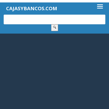
CAJASYBANCOS.COM
🔍