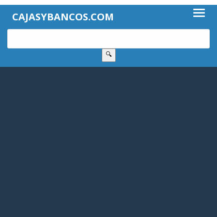
CAJASYBANCOS.COM
🔍