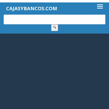
CAJASYBANCOS.COM
🔍