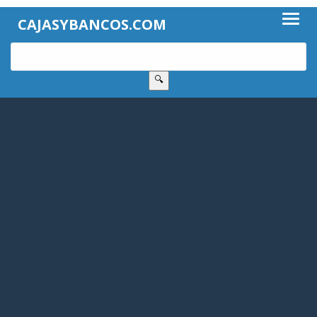
CAJASYBANCOS.COM
🔍