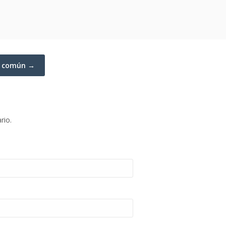
o común →
rio.