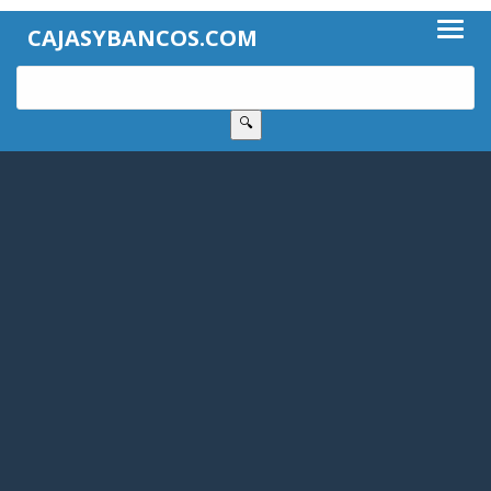
CAJASYBANCOS.COM
🔍