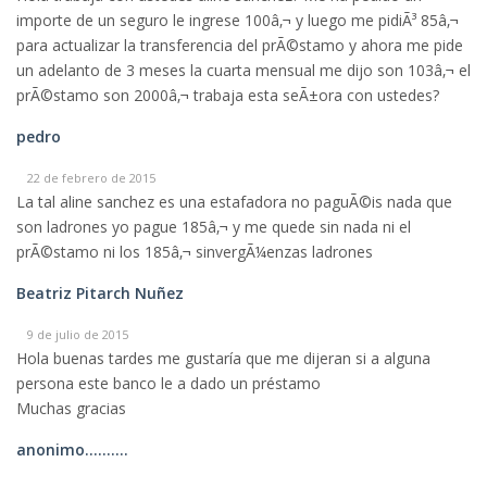
importe de un seguro le ingrese 100â‚¬ y luego me pidiÃ³ 85â‚¬
para actualizar la transferencia del prÃ©stamo y ahora me pide
un adelanto de 3 meses la cuarta mensual me dijo son 103â‚¬ el
prÃ©stamo son 2000â‚¬ trabaja esta seÃ±ora con ustedes?
pedro
22 de febrero de 2015
La tal aline sanchez es una estafadora no paguÃ©is nada que
son ladrones yo pague 185â‚¬ y me quede sin nada ni el
prÃ©stamo ni los 185â‚¬ sinvergÃ¼enzas ladrones
Beatriz Pitarch Nuñez
9 de julio de 2015
Hola buenas tardes me gustaría que me dijeran si a alguna
persona este banco le a dado un préstamo
Muchas gracias
anonimo..........