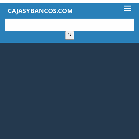
CAJASYBANCOS.COM
🔍