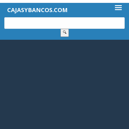
CAJASYBANCOS.COM
🔍