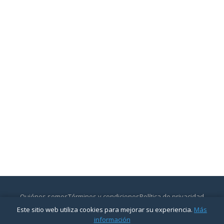
Quiénes somos
Términos y condiciones
Política de privacidad
Contactar
Este sitio web utiliza cookies para mejorar su experiencia.
Más
© 2026
CajasyBancos.com
— Todos los derechos reservados.
información