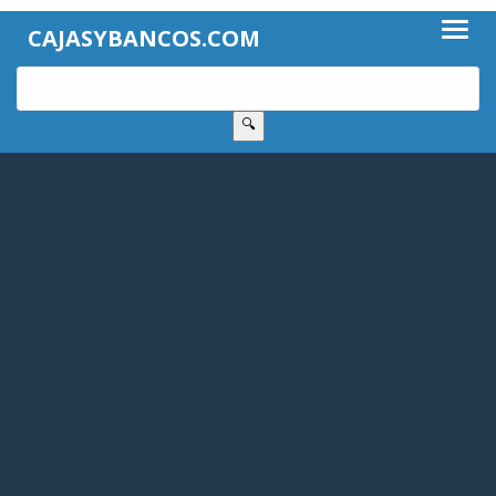
CAJASYBANCOS.COM
🔍