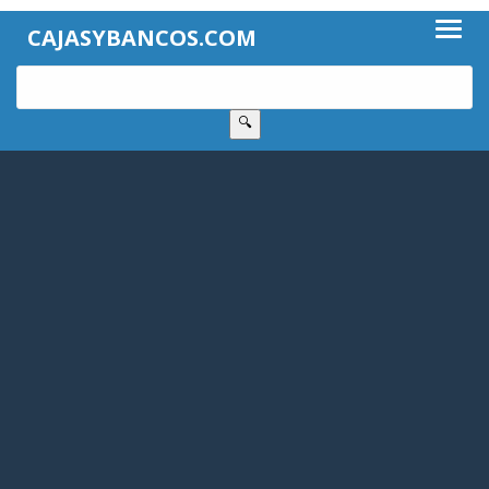
CAJASYBANCOS.COM
🔍