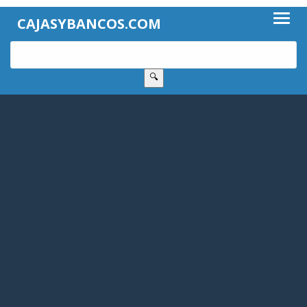
CAJASYBANCOS.COM
🔍