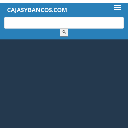
CAJASYBANCOS.COM
🔍