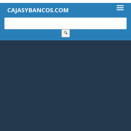
CAJASYBANCOS.COM
🔍