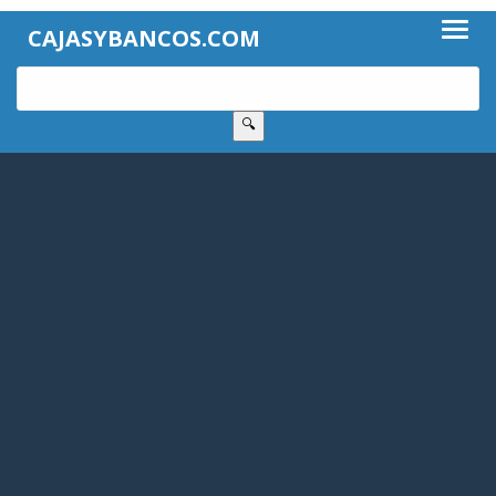
CAJASYBANCOS.COM
🔍