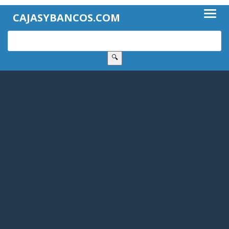
CAJASYBANCOS.COM
🔍