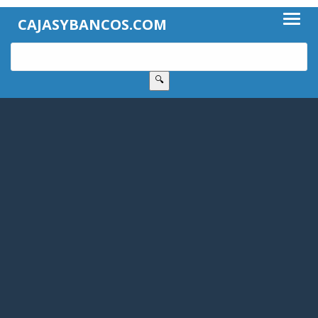
CAJASYBANCOS.COM
🔍