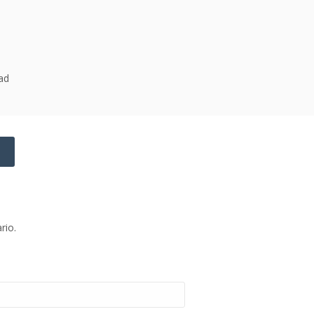
dad
→
rio.