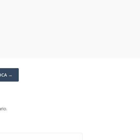
IOCA →
rio.