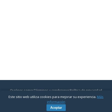
Quiénes somos
Términos y condiciones
Política de privacidad
Contactar
Este sitio web utiliza cookies para mejorar su experiencia.
Más
© 2026
CajasyBancos.com
— Todos los derechos reservados.
información
Aceptar