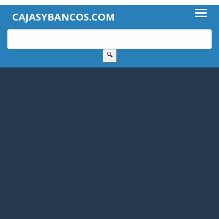
CAJASYBANCOS.COM
🔍