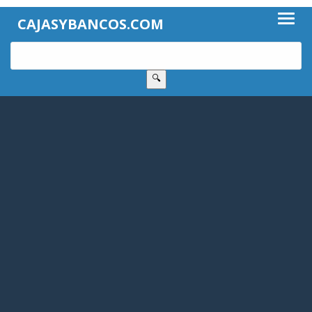
CAJASYBANCOS.COM
🔍