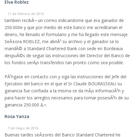
Elva Roblez
11 de febrero de 2016
tambien recibÃ¬ un correo indicandome que era ganador de
250.000e y que por medio de este banco me acreditarian el
dinero, he llenado el formulario y me ha llegado este mensaje:
SeÃ±ora ROBLEZ, me abriÃ³ su archivo y el ganador se lo
mandÃ© a Standard Chartered Bank con sede en Bordeaux
despuÃ©s de seguir las instrucciones del Director del Banco de
los fondos serÃ¡n transferidos tan pronto como sea posible.
PÃ³ngase en contacto con y siga las instrucciones del Jefe del
Ejecutivo del banco en el que el Sr Claude BOURASSEAU su
ganancia fue confiada a la misma se da mÃ¡s informaciÃ³n y
para hacer los arreglos necesarios para tomar posesiÃ³n de su
ganancia 250.000 â‚¬.
Rosa Yanza
7 de mayo de 2016
Buenas tardes seÃ±ores del Banco Standard Chartered he