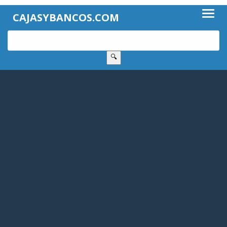
CAJASYBANCOS.COM
🔍