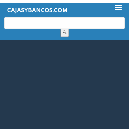
CAJASYBANCOS.COM
🔍