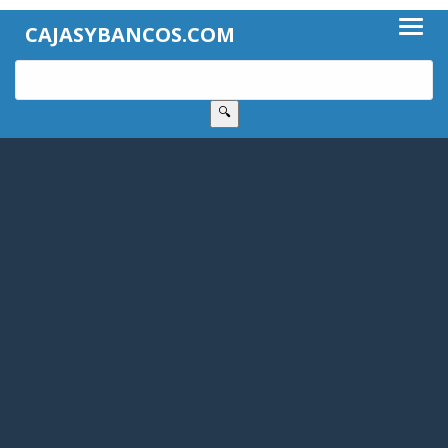
CAJASYBANCOS.COM
🔍