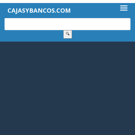
CAJASYBANCOS.COM
🔍