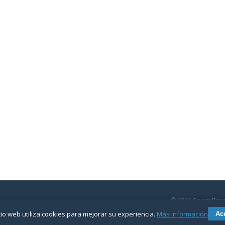
© 2026
CajasyBan
olítica de privacidad
Contactar
tio web utiliza cookies para mejorar su experiencia.
Más información
Ac