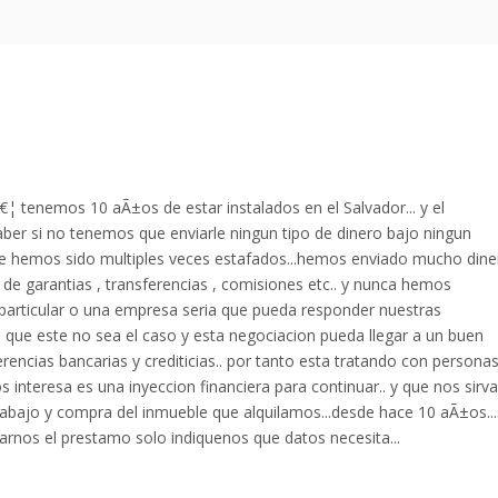
 tenemos 10 aÃ±os de estar instalados en el Salvador... y el
ber si no tenemos que enviarle ningun tipo de dinero bajo ningun
e hemos sido multiples veces estafados...hemos enviado mucho dine
de garantias , transferencias , comisiones etc.. y nunca hemos
articular o una empresa seria que pueda responder nuestras
 que este no sea el caso y esta negociacion pueda llegar a un buen
encias bancarias y crediticias.. por tanto esta tratando con persona
s interesa es una inyeccion financiera para continuar.. y que nos sirva
rabajo y compra del inmueble que alquilamos...desde hace 10 aÃ±os...
rnos el prestamo solo indiquenos que datos necesita...