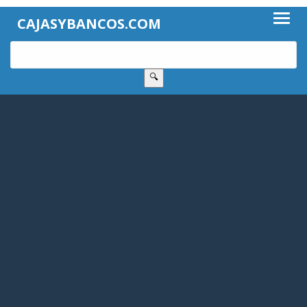
CAJASYBANCOS.COM
🔍