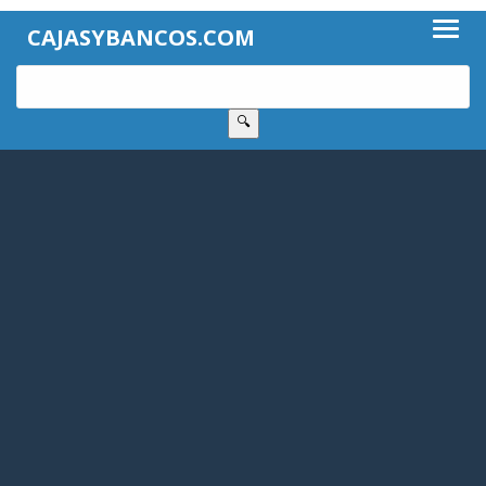
CAJASYBANCOS.COM
🔍