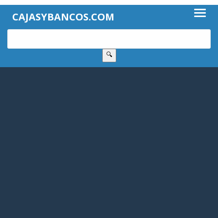
CAJASYBANCOS.COM
🔍