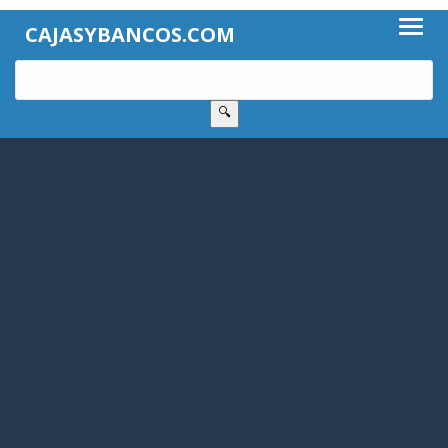
CAJASYBANCOS.COM
🔍