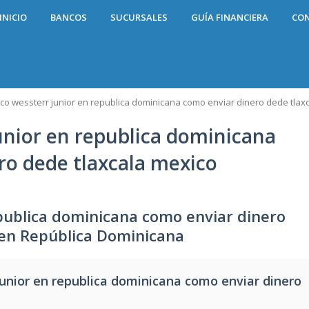
INICIO
BANCOS
SUCURSALES
GUÍA FINANCIERA
CO
co wessterr junior en republica dominicana como enviar dinero dede tlax
unior en republica dominicana
ro dede tlaxcala mexico
publica dominicana como enviar dinero
 en República Dominicana
unior en republica dominicana como enviar dinero