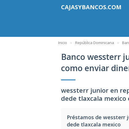
CAJASYBANCOS.COM
Inicio
República Dominicana
Ban
Banco wessterr j
como enviar dine
wessterr junior en re
dede tlaxcala mexico
Préstamos de wessterr j
dede tlaxcala mexico