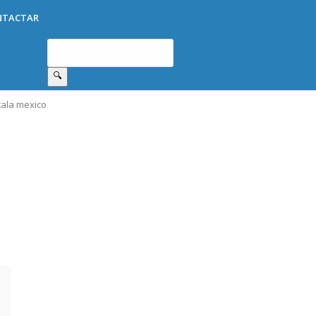
NTACTAR
🔍
cala mexico